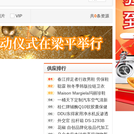
图片
VIP
共
0
条资源
供应排行
春江捍足者行政男鞋 劳保鞋
牛皮帮面 源头厂家直发 批
聪霖 秋冬季韩版拉链卫衣
发零售
新款显瘦立领时尚休闲女装
Maison Margiela玛丽珍鞋
复古洛丽塔MM6娃娃大头乐
一桶天下定制汽车空气清新
福皮鞋女鞋
剂产品 负离子植物精华素除
桂仁牌辅酶Q10软胶囊保健
味剂
食品抗氧化中老年成人护心
DDU东得家用净水机反渗透
脑
多级过滤家用厨房电器PP棉
外交官 拉杆箱 DS-1293B
活性炭
银色 雅物商务箱包礼品网
花椒 自创品牌化妆品代加工