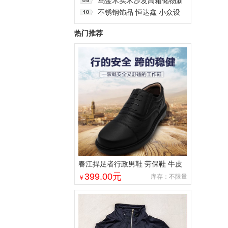
MY-WJG-Y-13
加工护肤品工厂 水信生物
乌金木实木沙发高箱储物新
中式简约小户型现代客厅贵
不锈钢饰品 恒达鑫 小众设
妃组合家具
计潮牌珍珠半链项链古巴链
热门推荐
支持批发
春江捍足者行政男鞋 劳保鞋 牛皮
帮面 源头厂家直发 批发零售
399.00
元
库存：不限量
￥