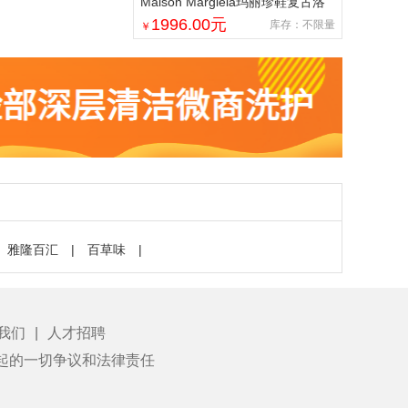
Maison Margiela玛丽珍鞋复古洛
丽塔MM6娃娃大头乐福皮鞋女鞋
1996.00
元
库存：不限量
￥
雅隆百汇
|
百草味
|
我们
|
人才招聘
起的一切争议和法律责任