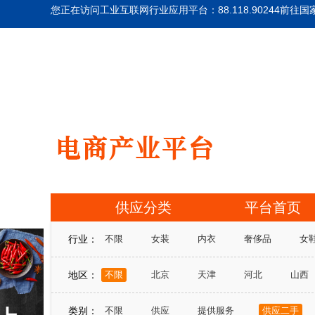
您正在访问工业互联网行业应用平台：88.118.90244
前往国
供应分类
平台首页
行业：
不限
女装
内衣
奢侈品
女
企业礼品
家装
电器
车品
地区：
不限
北京
天津
河北
山西
山东
河南
湖北
湖南
广东
类别：
不限
供应
提供服务
供应二手