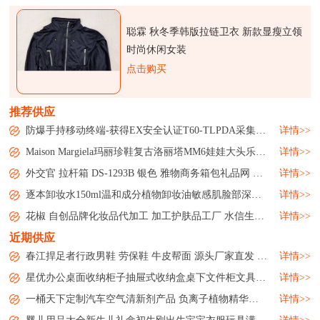
聪霖 秋冬季韩版拉链卫衣 新款显瘦立领
时尚休闲女装
点击购买
推荐供应
防爆手持移动终端-获得EX安全认证T60-TLPDA采集器手机...
详情>>
Maison Margiela玛丽珍鞋复古洛丽塔MM6娃娃大头乐福皮鞋女鞋...
详情>>
外交官 拉杆箱 DS-1293B 银色 雅物商务箱包礼品网 MY-WJG-Y-13...
详情>>
逐本卸妆水150ml温和成分植物卸妆油敏感肌脸部深层清洁微商洗护...
详情>>
花椒 自创品牌化妆品代加工 加工护肤品工厂 水信生物...
详情>>
近期供应
春江捍足者行政男鞋 劳保鞋 牛皮帮面 源头厂家直发 批发零售...
详情>>
星优办公桌面收纳柜子抽屉式收纳盒桌下文件柜文具用品储物整理箱...
详情>>
一桶天下定制汽车空气清新剂产品 负离子植物精华素除味剂...
详情>>