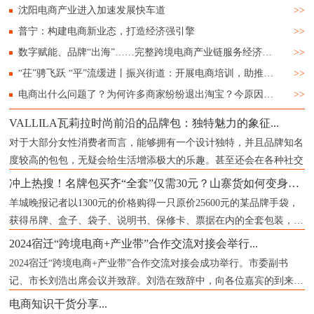
沈阳电商产业进入加速发展快车道
>>
普宁：构建电商新业态，打造经济强引擎
>>
数字赋能、品牌“出海”……完整跨境电商产业链服务经济“新”发展
>>
“茌”骋飞跃 “平”流缓进丨振兴街道：开展电商培训，助推城镇经济
>>
电商出什么问题了？为何许多商家纷纷退出淘宝？今原因已被确认
>>
VALLILA瓦莉拉时尚前沿的品牌包：独特魅力的象征...
对于大部分女性消费者而言，能够拥有一个设计独特，并且品牌知名
度较高的包包，无疑会给生活增添极大的乐趣。甚至还会在各种社交
冲上热搜！名牌包买齐“全套”仅需30元？山寨货如何变身成“正品”？记者揭秘...
羊城晚报记者以1300元的价格购得一只原价25600元的某品牌手袋，
获得吊牌、盒子、袋子、说明书、保修卡、票据在内的全套包装，票
据上
2024宿迁“跨境电商+产业带”合作交流对接会举行...
2024宿迁“跨境电商+产业带”合作交流对接会成功举行。市委副书
记、市长刘浩出席会议并致辞。刘浩在致辞中，向各位嘉宾的到来表
示
电商知识干货分享...