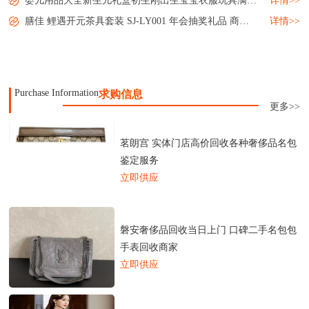
婴儿用品大全新生儿礼盒初生刚出生宝宝衣服玩具满月礼物套装母婴...
详情>>
膳佳 鲤遇开元茶具套装 SJ-LY001 年会抽奖礼品 商务送礼 小礼品 MY-SJJJ-L5-05...
详情>>
Purchase Information
求购信息
更多>>
茗朗宫 实体门店高价回收各种奢侈品名包
鉴定服务
立即供应
磐安奢侈品回收当日上门 口碑二手名包包
手表回收商家
立即供应