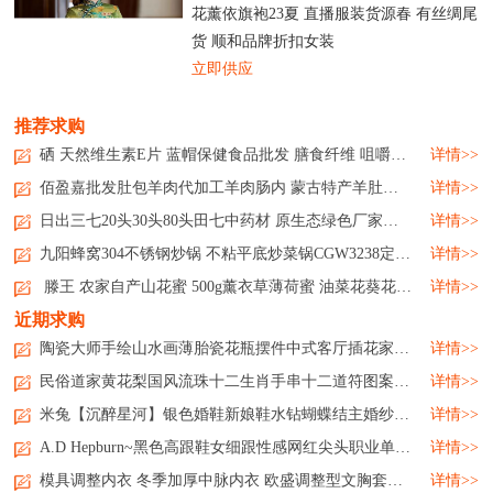
花薰依旗袍23夏 直播服装货源春 有丝绸尾
货 顺和品牌折扣女装
立即供应
推荐求购
硒 天然维生素E片 蓝帽保健食品批发 膳食纤维 咀嚼后服用...
详情>>
佰盈嘉批发肚包羊肉代加工羊肉肠内 蒙古特产羊肚包肉新鲜生鲜...
详情>>
日出三七20头30头80头田七中药材 原生态绿色厂家日出三七20头30头80头田七中药材 原生态绿色厂家日出三七20头30头80头田七中药材 原生态绿色厂家日出三七20头30头80头田七中药材 原生态绿色厂家...
详情>>
九阳蜂窝304不锈钢炒锅 不粘平底炒菜锅CGW3238定制公司广告礼品...
详情>>
滕王 农家自产山花蜜 500g薰衣草薄荷蜜 油菜花葵花原蜜 品种多样...
详情>>
近期求购
陶瓷大师手绘山水画薄胎瓷花瓶摆件中式客厅插花家居饰品...
详情>>
民俗道家黄花梨国风流珠十二生肖手串十二道符图案饰品...
详情>>
米兔【沉醉星河】银色婚鞋新娘鞋水钻蝴蝶结主婚纱高跟鞋高级...
详情>>
A.D Hepburn~黑色高跟鞋女细跟性感网红尖头职业单鞋工作鞋通勤ol...
详情>>
模具调整内衣 冬季加厚中脉内衣 欧盛调整型文胸套装厂家...
详情>>