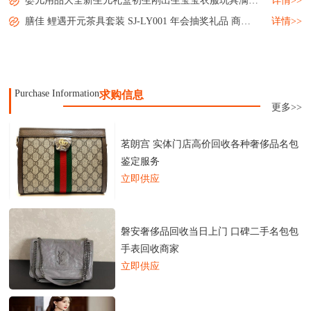
婴儿用品大全新生儿礼盒初生刚出生宝宝衣服玩具满月礼物套装母婴...
详情>>
膳佳 鲤遇开元茶具套装 SJ-LY001 年会抽奖礼品 商务送礼 小礼品 MY-SJJJ-L5-05...
详情>>
Purchase Information
求购信息
更多>>
茗朗宫 实体门店高价回收各种奢侈品名包
鉴定服务
立即供应
磐安奢侈品回收当日上门 口碑二手名包包
手表回收商家
立即供应