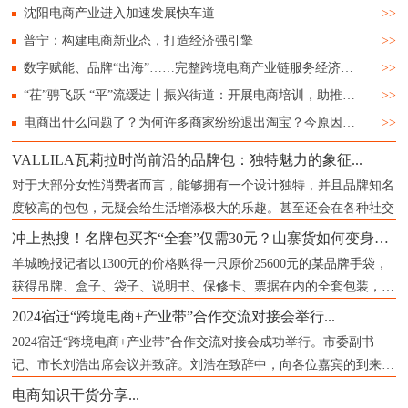
沈阳电商产业进入加速发展快车道
>>
普宁：构建电商新业态，打造经济强引擎
>>
数字赋能、品牌“出海”……完整跨境电商产业链服务经济“新”发展
>>
“茌”骋飞跃 “平”流缓进丨振兴街道：开展电商培训，助推城镇经济
>>
电商出什么问题了？为何许多商家纷纷退出淘宝？今原因已被确认
>>
VALLILA瓦莉拉时尚前沿的品牌包：独特魅力的象征...
对于大部分女性消费者而言，能够拥有一个设计独特，并且品牌知名
度较高的包包，无疑会给生活增添极大的乐趣。甚至还会在各种社交
冲上热搜！名牌包买齐“全套”仅需30元？山寨货如何变身成“正品”？记者揭秘...
羊城晚报记者以1300元的价格购得一只原价25600元的某品牌手袋，
获得吊牌、盒子、袋子、说明书、保修卡、票据在内的全套包装，票
据上
2024宿迁“跨境电商+产业带”合作交流对接会举行...
2024宿迁“跨境电商+产业带”合作交流对接会成功举行。市委副书
记、市长刘浩出席会议并致辞。刘浩在致辞中，向各位嘉宾的到来表
示
电商知识干货分享...