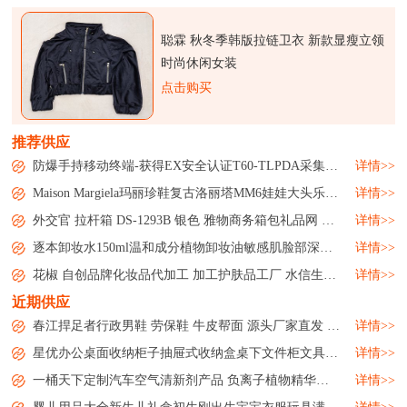
聪霖 秋冬季韩版拉链卫衣 新款显瘦立领
时尚休闲女装
点击购买
推荐供应
防爆手持移动终端-获得EX安全认证T60-TLPDA采集器手机...
详情>>
Maison Margiela玛丽珍鞋复古洛丽塔MM6娃娃大头乐福皮鞋女鞋...
详情>>
外交官 拉杆箱 DS-1293B 银色 雅物商务箱包礼品网 MY-WJG-Y-13...
详情>>
逐本卸妆水150ml温和成分植物卸妆油敏感肌脸部深层清洁微商洗护...
详情>>
花椒 自创品牌化妆品代加工 加工护肤品工厂 水信生物...
详情>>
近期供应
春江捍足者行政男鞋 劳保鞋 牛皮帮面 源头厂家直发 批发零售...
详情>>
星优办公桌面收纳柜子抽屉式收纳盒桌下文件柜文具用品储物整理箱...
详情>>
一桶天下定制汽车空气清新剂产品 负离子植物精华素除味剂...
详情>>