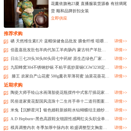
花薰依旗袍23夏 直播服装货源春 有丝绸尾
货 顺和品牌折扣女装
立即供应
推荐求购
硒 天然维生素E片 蓝帽保健食品批发 膳食纤维 咀嚼后服用...
详情>>
佰盈嘉批发肚包羊肉代加工羊肉肠内 蒙古特产羊肚包肉新鲜生鲜...
详情>>
日出三七20头30头80头田七中药材 原生态绿色厂家日出三七20头30头80头田七中药材 原生态绿色厂家日出三七20头30头80头田七中药材 原生态绿色厂家日出三七20头30头80头田七中药材 原生态绿色厂家...
详情>>
九阳蜂窝304不锈钢炒锅 不粘平底炒菜锅CGW3238定制公司广告礼品...
详情>>
滕王 农家自产山花蜜 500g薰衣草薄荷蜜 油菜花葵花原蜜 品种多样...
详情>>
近期求购
陶瓷大师手绘山水画薄胎瓷花瓶摆件中式客厅插花家居饰品...
详情>>
民俗道家黄花梨国风流珠十二生肖手串十二道符图案饰品...
详情>>
米兔【沉醉星河】银色婚鞋新娘鞋水钻蝴蝶结主婚纱高跟鞋高级...
详情>>
A.D Hepburn~黑色高跟鞋女细跟性感网红尖头职业单鞋工作鞋通勤ol...
详情>>
模具调整内衣 冬季加厚中脉内衣 欧盛调整型文胸套装厂家...
详情>>