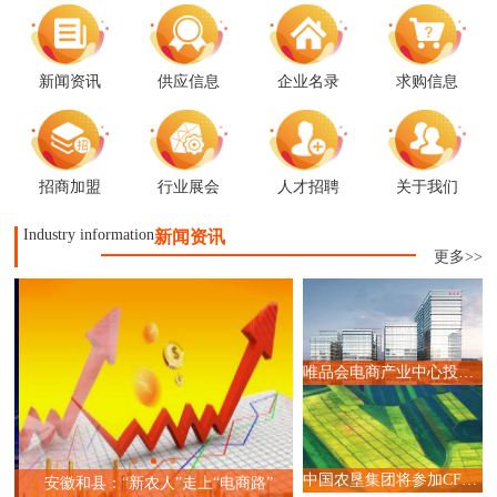
新闻资讯
供应信息
企业名录
求购信息
招商加盟
行业展会
人才招聘
关于我们
Industry information
新闻资讯
更多>>
唯品会电商产业中心投入运营,赋能广州直播电商产业升级
全国首届517预制菜节暨电商
中国农垦集团将参加CFEC 2024食品直播电商选品大会
安徽和县：“新农人”走上“电商路”
动仪式在梁平举行