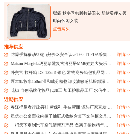
聪霖 秋冬季韩版拉链卫衣 新款显瘦立领
时尚休闲女装
点击购买
推荐供应
防爆手持移动终端-获得EX安全认证T60-TLPDA采集器手机...
详情>>
Maison Margiela玛丽珍鞋复古洛丽塔MM6娃娃大头乐福皮鞋女鞋...
详情>>
外交官 拉杆箱 DS-1293B 银色 雅物商务箱包礼品网 MY-WJG-Y-13...
详情>>
逐本卸妆水150ml温和成分植物卸妆油敏感肌脸部深层清洁微商洗护...
详情>>
花椒 自创品牌化妆品代加工 加工护肤品工厂 水信生物...
详情>>
近期供应
春江捍足者行政男鞋 劳保鞋 牛皮帮面 源头厂家直发 批发零售...
详情>>
星优办公桌面收纳柜子抽屉式收纳盒桌下文件柜文具用品储物整理箱...
详情>>
一桶天下定制汽车空气清新剂产品 负离子植物精华素除味剂...
详情>>