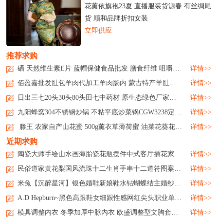
花薰依旗袍23夏 直播服装货源春 有丝绸尾
货 顺和品牌折扣女装
立即供应
推荐求购
硒 天然维生素E片 蓝帽保健食品批发 膳食纤维 咀嚼后服用...
详情>>
佰盈嘉批发肚包羊肉代加工羊肉肠内 蒙古特产羊肚包肉新鲜生鲜...
详情>>
日出三七20头30头80头田七中药材 原生态绿色厂家日出三七20头30头80头田七中药材 原生态绿色厂家日出三七20头30头80头田七中药材 原生态绿色厂家日出三七20头30头80头田七中药材 原生态绿色厂家...
详情>>
九阳蜂窝304不锈钢炒锅 不粘平底炒菜锅CGW3238定制公司广告礼品...
详情>>
滕王 农家自产山花蜜 500g薰衣草薄荷蜜 油菜花葵花原蜜 品种多样...
详情>>
近期求购
陶瓷大师手绘山水画薄胎瓷花瓶摆件中式客厅插花家居饰品...
详情>>
民俗道家黄花梨国风流珠十二生肖手串十二道符图案饰品...
详情>>
米兔【沉醉星河】银色婚鞋新娘鞋水钻蝴蝶结主婚纱高跟鞋高级...
详情>>
A.D Hepburn~黑色高跟鞋女细跟性感网红尖头职业单鞋工作鞋通勤ol...
详情>>
模具调整内衣 冬季加厚中脉内衣 欧盛调整型文胸套装厂家...
详情>>