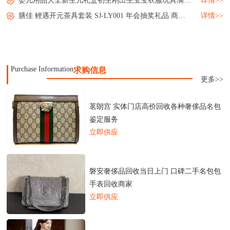
婴儿用品大全新生儿礼盒初生刚出生宝宝衣服玩具满月礼物套装母婴...
详情>>
膳佳 鲤遇开元茶具套装 SJ-LY001 年会抽奖礼品 商务送礼 小礼品 MY-SJJJ-L5-05...
详情>>
Purchase Information
求购信息
更多>>
茗朗宫 实体门店高价回收各种奢侈品名包
鉴定服务
立即供应
磐安奢侈品回收当日上门 口碑二手名包包
手表回收商家
立即供应