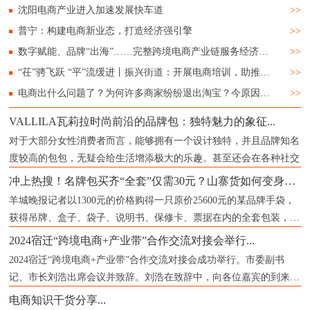
沈阳电商产业进入加速发展快车道
>>
普宁：构建电商新业态，打造经济强引擎
>>
数字赋能、品牌“出海”……完整跨境电商产业链服务经济“新”发展
>>
“茌”骋飞跃 “平”流缓进丨振兴街道：开展电商培训，助推城镇经济
>>
电商出什么问题了？为何许多商家纷纷退出淘宝？今原因已被确认
>>
VALLILA瓦莉拉时尚前沿的品牌包：独特魅力的象征...
对于大部分女性消费者而言，能够拥有一个设计独特，并且品牌知名
度较高的包包，无疑会给生活增添极大的乐趣。甚至还会在各种社交
冲上热搜！名牌包买齐“全套”仅需30元？山寨货如何变身成“正品”？记者揭秘...
羊城晚报记者以1300元的价格购得一只原价25600元的某品牌手袋，
获得吊牌、盒子、袋子、说明书、保修卡、票据在内的全套包装，票
据上
2024宿迁“跨境电商+产业带”合作交流对接会举行...
2024宿迁“跨境电商+产业带”合作交流对接会成功举行。市委副书
记、市长刘浩出席会议并致辞。刘浩在致辞中，向各位嘉宾的到来表
示
电商知识干货分享...