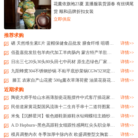
花薰依旗袍23夏 直播服装货源春 有丝绸尾
货 顺和品牌折扣女装
立即供应
推荐求购
硒 天然维生素E片 蓝帽保健食品批发 膳食纤维 咀嚼后服用...
详情>>
佰盈嘉批发肚包羊肉代加工羊肉肠内 蒙古特产羊肚包肉新鲜生鲜...
详情>>
日出三七20头30头80头田七中药材 原生态绿色厂家日出三七20头30头80头田七中药材 原生态绿色厂家日出三七20头30头80头田七中药材 原生态绿色厂家日出三七20头30头80头田七中药材 原生态绿色厂家...
详情>>
九阳蜂窝304不锈钢炒锅 不粘平底炒菜锅CGW3238定制公司广告礼品...
详情>>
滕王 农家自产山花蜜 500g薰衣草薄荷蜜 油菜花葵花原蜜 品种多样...
详情>>
近期求购
陶瓷大师手绘山水画薄胎瓷花瓶摆件中式客厅插花家居饰品...
详情>>
民俗道家黄花梨国风流珠十二生肖手串十二道符图案饰品...
详情>>
米兔【沉醉星河】银色婚鞋新娘鞋水钻蝴蝶结主婚纱高跟鞋高级...
详情>>
A.D Hepburn~黑色高跟鞋女细跟性感网红尖头职业单鞋工作鞋通勤ol...
详情>>
模具调整内衣 冬季加厚中脉内衣 欧盛调整型文胸套装厂家...
详情>>