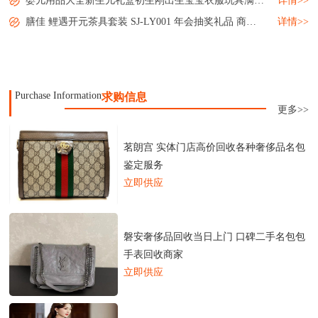
婴儿用品大全新生儿礼盒初生刚出生宝宝衣服玩具满月礼物套装母婴...
详情>>
膳佳 鲤遇开元茶具套装 SJ-LY001 年会抽奖礼品 商务送礼 小礼品 MY-SJJJ-L5-05...
详情>>
Purchase Information
求购信息
更多>>
茗朗宫 实体门店高价回收各种奢侈品名包
鉴定服务
立即供应
磐安奢侈品回收当日上门 口碑二手名包包
手表回收商家
立即供应