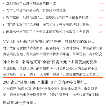
沈阳电商产业进入加速发展快车道
>>
普宁：构建电商新业态，打造经济强引擎
>>
数字赋能、品牌“出海”……完整跨境电商产业链服务经济“新”发展
>>
“茌”骋飞跃 “平”流缓进丨振兴街道：开展电商培训，助推城镇经济
>>
电商出什么问题了？为何许多商家纷纷退出淘宝？今原因已被确认
>>
VALLILA瓦莉拉时尚前沿的品牌包：独特魅力的象征...
对于大部分女性消费者而言，能够拥有一个设计独特，并且品牌知名
度较高的包包，无疑会给生活增添极大的乐趣。甚至还会在各种社交
冲上热搜！名牌包买齐“全套”仅需30元？山寨货如何变身成“正品”？记者揭秘...
羊城晚报记者以1300元的价格购得一只原价25600元的某品牌手袋，
获得吊牌、盒子、袋子、说明书、保修卡、票据在内的全套包装，票
据上
2024宿迁“跨境电商+产业带”合作交流对接会举行...
2024宿迁“跨境电商+产业带”合作交流对接会成功举行。市委副书
记、市长刘浩出席会议并致辞。刘浩在致辞中，向各位嘉宾的到来表
示
电商知识干货分享...