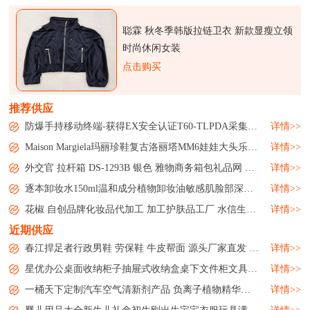
聪霖 秋冬季韩版拉链卫衣 新款显瘦立领
时尚休闲女装
点击购买
推荐供应
防爆手持移动终端-获得EX安全认证T60-TLPDA采集器手机...
详情>>
Maison Margiela玛丽珍鞋复古洛丽塔MM6娃娃大头乐福皮鞋女鞋...
详情>>
外交官 拉杆箱 DS-1293B 银色 雅物商务箱包礼品网 MY-WJG-Y-13...
详情>>
逐本卸妆水150ml温和成分植物卸妆油敏感肌脸部深层清洁微商洗护...
详情>>
花椒 自创品牌化妆品代加工 加工护肤品工厂 水信生物...
详情>>
近期供应
春江捍足者行政男鞋 劳保鞋 牛皮帮面 源头厂家直发 批发零售...
详情>>
星优办公桌面收纳柜子抽屉式收纳盒桌下文件柜文具用品储物整理箱...
详情>>
一桶天下定制汽车空气清新剂产品 负离子植物精华素除味剂...
详情>>