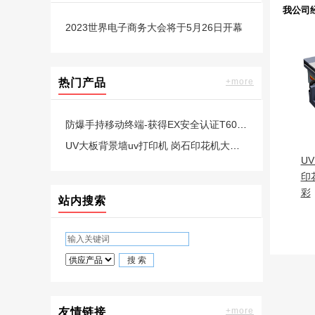
我公司
2023世界电子商务大会将于5月26日开幕
热门产品
+more
防爆手持移动终端-获得EX安全认证T60-TLPDA采集器手机
UV大板背景墙uv打印机 岗石印花机大理石平板打印机 万彩
U
印
彩
站内搜索
友情链接
+more