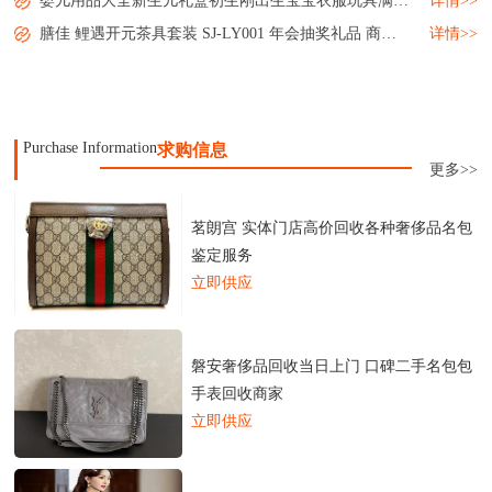
婴儿用品大全新生儿礼盒初生刚出生宝宝衣服玩具满月礼物套装母婴...
详情>>
膳佳 鲤遇开元茶具套装 SJ-LY001 年会抽奖礼品 商务送礼 小礼品 MY-SJJJ-L5-05...
详情>>
Purchase Information
求购信息
更多>>
茗朗宫 实体门店高价回收各种奢侈品名包
鉴定服务
立即供应
磐安奢侈品回收当日上门 口碑二手名包包
手表回收商家
立即供应