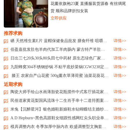
花薰依旗袍23夏 直播服装货源春 有丝绸尾
货 顺和品牌折扣女装
立即供应
推荐求购
硒 天然维生素E片 蓝帽保健食品批发 膳食纤维 咀嚼后服用...
详情>>
佰盈嘉批发肚包羊肉代加工羊肉肠内 蒙古特产羊肚包肉新鲜生鲜...
详情>>
日出三七20头30头80头田七中药材 原生态绿色厂家日出三七20头30头80头田七中药材 原生态绿色厂家日出三七20头30头80头田七中药材 原生态绿色厂家日出三七20头30头80头田七中药材 原生态绿色厂家...
详情>>
九阳蜂窝304不锈钢炒锅 不粘平底炒菜锅CGW3238定制公司广告礼品...
详情>>
滕王 农家自产山花蜜 500g薰衣草薄荷蜜 油菜花葵花原蜜 品种多样...
详情>>
近期求购
陶瓷大师手绘山水画薄胎瓷花瓶摆件中式客厅插花家居饰品...
详情>>
民俗道家黄花梨国风流珠十二生肖手串十二道符图案饰品...
详情>>
米兔【沉醉星河】银色婚鞋新娘鞋水钻蝴蝶结主婚纱高跟鞋高级...
详情>>
A.D Hepburn~黑色高跟鞋女细跟性感网红尖头职业单鞋工作鞋通勤ol...
详情>>
模具调整内衣 冬季加厚中脉内衣 欧盛调整型文胸套装厂家...
详情>>