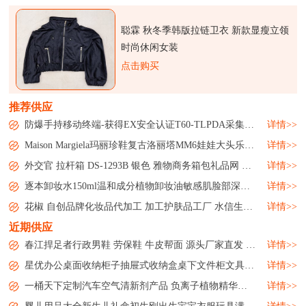
聪霖 秋冬季韩版拉链卫衣 新款显瘦立领
时尚休闲女装
点击购买
推荐供应
防爆手持移动终端-获得EX安全认证T60-TLPDA采集器手机...
详情>>
Maison Margiela玛丽珍鞋复古洛丽塔MM6娃娃大头乐福皮鞋女鞋...
详情>>
外交官 拉杆箱 DS-1293B 银色 雅物商务箱包礼品网 MY-WJG-Y-13...
详情>>
逐本卸妆水150ml温和成分植物卸妆油敏感肌脸部深层清洁微商洗护...
详情>>
花椒 自创品牌化妆品代加工 加工护肤品工厂 水信生物...
详情>>
近期供应
春江捍足者行政男鞋 劳保鞋 牛皮帮面 源头厂家直发 批发零售...
详情>>
星优办公桌面收纳柜子抽屉式收纳盒桌下文件柜文具用品储物整理箱...
详情>>
一桶天下定制汽车空气清新剂产品 负离子植物精华素除味剂...
详情>>