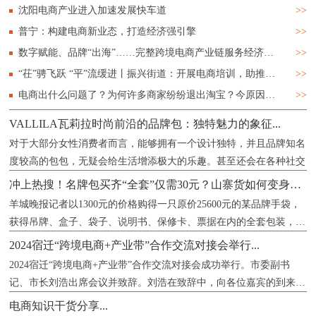
沈阳电商产业进入加速发展快车道
>>
普宁：构建电商新业态，打造经济强引擎
>>
数字赋能、品牌“出海”……完整跨境电商产业链服务经济“新”发展
>>
“茌”骋飞跃 “平”流缓进丨振兴街道：开展电商培训，助推城镇经济
>>
电商出什么问题了？为何许多商家纷纷退出淘宝？今原因已被确认
>>
VALLILA瓦莉拉时尚前沿的品牌包：独特魅力的象征...
对于大部分女性消费者而言，能够拥有一个设计独特，并且品牌知名
度较高的包包，无疑会给生活增添极大的乐趣。甚至还会在各种社交
冲上热搜！名牌包买齐“全套”仅需30元？山寨货如何变身成“正品”？记者揭秘...
羊城晚报记者以1300元的价格购得一只原价25600元的某品牌手袋，
获得吊牌、盒子、袋子、说明书、保修卡、票据在内的全套包装，票
据上
2024宿迁“跨境电商+产业带”合作交流对接会举行...
2024宿迁“跨境电商+产业带”合作交流对接会成功举行。市委副书
记、市长刘浩出席会议并致辞。刘浩在致辞中，向各位嘉宾的到来表
示
电商知识干货分享...